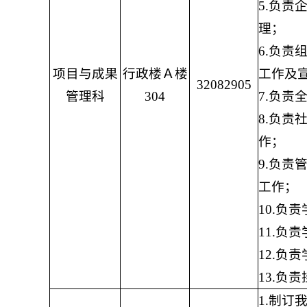
5.负
理；
6.负
项目与成果
行政楼Ａ楼
工作及
32082905
管理科
304
7.负
8.负
作；
9.负
工作；
10.负
11.负
12.负
13.负
1.制