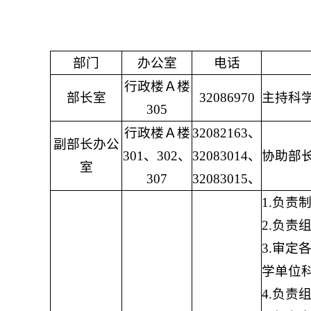
部门
办公室
电话
行政楼Ａ楼
部长室
32086970
主持科
305
行政楼Ａ楼
32082163、
副部长办公
301、302、
32083014、
协助部
室
307
32083015、
1.负
2.负
3.审
学单位
4.负