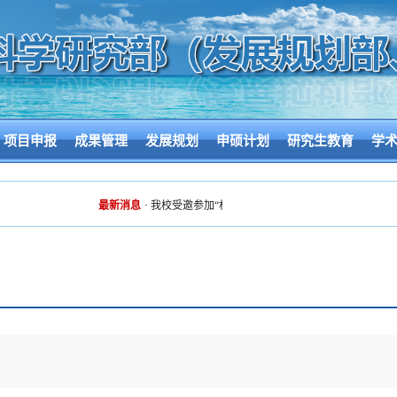
项目申报
成果管理
发展规划
申硕计划
研究生教育
学
最新消息
·
我校受邀参加“机遇之城 热气腾腾”2026广州高校科技