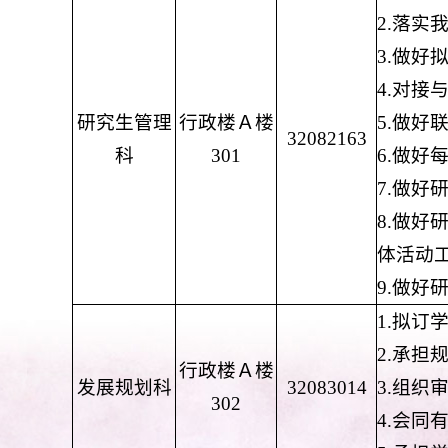
2.落
3.做
4.对
研究生管理
行政楼Ａ楼
5.做
32082163
科
301
6.做好
7.做
8.做
体活动
9.做
1.拟
2.承
行政楼Ａ楼
发展规划科
32083014
3.组
302
4.会