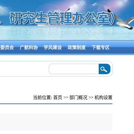
术委员会
广航科协
学风建设
政策制度
下载专区
成果转化对接会
2026/06/18
·
赋能增城“百千万工程” 广航院科研团队赴增城企业调
当前位置:
首页
>>
部门概况
>>
机构设置