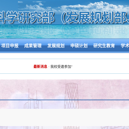
项目申报
成果管理
发展规划
申硕计划
研究生教育
学
最新消息
·
我校受邀参加“机遇之城 热气腾腾”2026广州高校科