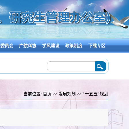
术委员会
广航科协
学风建设
政策制度
下载专区
技成果转化对接会
2026/06/18
·
赋能增城“百千万工程” 广航院科研团队赴增城企业
当前位置:
首页
>>
发展规划
>>
“十五五”规划